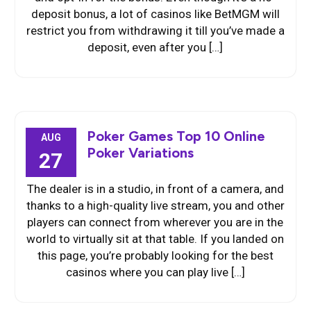
deposit bonus, a lot of casinos like BetMGM will
restrict you from withdrawing it till you’ve made a
deposit, even after you […]
Poker Games Top 1️0️ Online
AUG
Poker Variations
27
The dealer is in a studio, in front of a camera, and
thanks to a high-quality live stream, you and other
players can connect from wherever you are in the
world to virtually sit at that table. If you landed on
this page, you’re probably looking for the best
casinos where you can play live […]